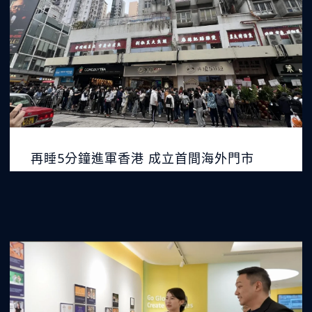
再睡5分鐘進軍香港 成立首間海外門市