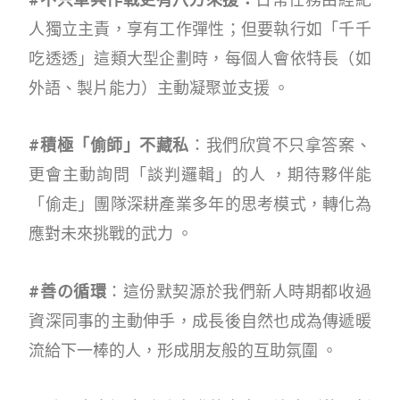
人獨立主責，享有工作彈性；但要執行如「千千
吃透透」這類大型企劃時，每個人會依特長（如
外語、製片能力）主動凝聚並支援 。
#積極「偷師」不藏私
：我們欣賞不只拿答案、
更會主動詢問「談判邏輯」的人 ，期待夥伴能
「偷走」團隊深耕產業多年的思考模式，轉化為
應對未來挑戰的武力 。
#善の循環
：這份默契源於我們新人時期都收過
資深同事的主動伸手，成長後自然也成為傳遞暖
流給下一棒的人，形成朋友般的互助氛圍 。